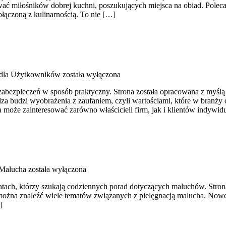
ować miłośników dobrej kuchni, poszukujących miejsca na obiad. Pol
ołączoną z kulinarnością. To nie […]
 dla Użytkowników
została wyłączona
zabezpieczeń w sposób praktyczny. Strona została opracowana z myślą o 
za budzi wyobrażenia z zaufaniem, czyli wartościami, które w branży
ra może zainteresować zarówno właścicieli firm, jak i klientów indywi
 Malucha
została wyłączona
atach, którzy szukają codziennych porad dotyczących maluchów. Strona 
ożna znaleźć wiele tematów związanych z pielęgnacją malucha. Nowe ka
]