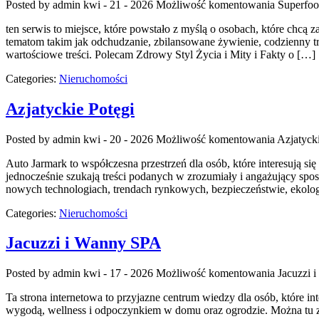
Posted by admin
kwi - 21 - 2026
Możliwość komentowania
Superfoo
ten serwis to miejsce, które powstało z myślą o osobach, które chcą
tematom takim jak odchudzanie, zbilansowane żywienie, codzienny tren
wartościowe treści. Polecam Zdrowy Styl Życia i Mity i Fakty o […]
Categories:
Nieruchomości
Azjatyckie Potęgi
Posted by admin
kwi - 20 - 2026
Możliwość komentowania
Azjatyck
Auto Jarmark to współczesna przestrzeń dla osób, które interesują s
jednocześnie szukają treści podanych w zrozumiały i angażujący spo
nowych technologiach, trendach rynkowych, bezpieczeństwie, ekolog
Categories:
Nieruchomości
Jacuzzi i Wanny SPA
Posted by admin
kwi - 17 - 2026
Możliwość komentowania
Jacuzzi 
Ta strona internetowa to przyjazne centrum wiedzy dla osób, które i
wygodą, wellness i odpoczynkiem w domu oraz ogrodzie. Można tu zn