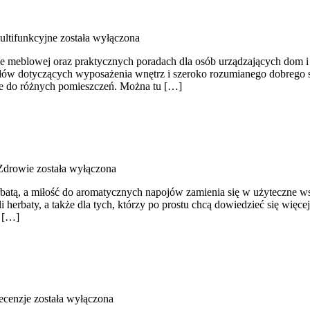
ltifunkcyjne
została wyłączona
yce meblowej oraz praktycznych poradach dla osób urządzających dom i b
słów dotyczących wyposażenia wnętrz i szeroko rozumianego dobrego s
ble do różnych pomieszczeń. Można tu […]
Zdrowie
została wyłączona
herbatą, a miłość do aromatycznych napojów zamienia się w użyteczne w
i herbaty, a także dla tych, którzy po prostu chcą dowiedzieć się wię
e […]
ecenzje
została wyłączona