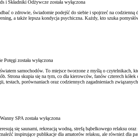
ds i Składniki Odżywcze
została wyłączona
 zadbać o zdrowie, świadomie podejść do siebie i spojrzeć na codzienn
ing, a także lepsza kondycja psychiczna. Każdy, kto szuka pomysłów, ab
ie Potęgi
została wyłączona
ię światem samochodów. To miejsce tworzone z myślą o czytelnikach, k
sób. Strona skupia się na tym, co dla kierowców, fanów czterech kółe
ii, testach, porównaniach oraz codziennych zagadnieniach związanyc
i Wanny SPA
została wyłączona
nteresują się saunami, rekreacją wodną, strefą bąbelkowego relaksu or
aleźć inspirujące publikacje dla amatorów relaksu, ale również dla 