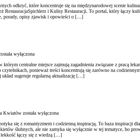
nych odkryć, które koncentruje się na międzynarodowej scenie kulinarn
 RestauracjaSpichlerz i Kulisy Restauracji. To portal, który łączy kuli
e, porady, opisy zjawisk i opowieści o […]
ostała wyłączona
 którym centralne miejsce zajmują zagadnienia związane z pracą lekarz
ą o czytelnikach, ponieważ treści koncentrują się zarówno na codzie
j układ sugeruje regularną aktualizację […]
ja Kwiatów
została wyłączona
ka się z romantyzmem i codzienną inspiracją. To baza inspiracji dla o
kietów ślubnych, ale nie zamyka się wyłącznie w tej tematyce, bo prow
 lekkość łączy się z wiedzą […]