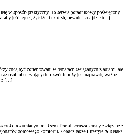
ą dietę w sposób praktyczny. To serwis poradnikowy poświęcony
y jeść lepiej, żyć lżej i czuć się pewniej, znajdzie tutaj
tórzy chcą być zorientowani w tematach związanych z autami, ale
k oraz osób obserwujących rozwój branży jest naprawdę ważne:
h z […]
az szeroko rozumianym relaksem. Portal porusza tematy związane z
pasjonatów domowego komfortu. Zobacz także Lifestyle & Relaks i