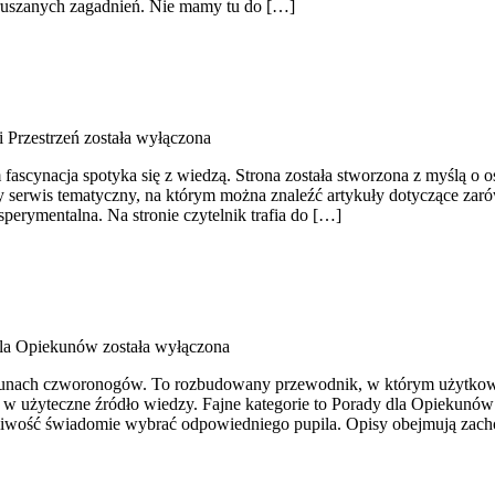
oruszanych zagadnień. Nie mamy tu do […]
i Przestrzeń
została wyłączona
 fascynacja spotyka się z wiedzą. Strona została stworzona z myślą o 
 serwis tematyczny, na którym można znaleźć artykuły dotyczące zaró
erymentalna. Na stronie czytelnik trafia do […]
dla Opiekunów
została wyłączona
piekunach czworonogów. To rozbudowany przewodnik, w którym użytkow
w użyteczne źródło wiedzy. Fajne kategorie to Porady dla Opiekunów i
liwość świadomie wybrać odpowiedniego pupila. Opisy obejmują zac