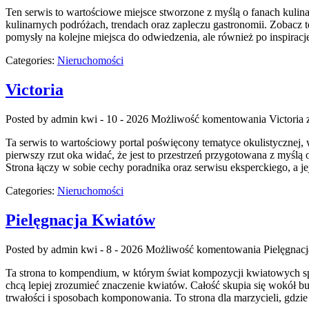
Ten serwis to wartościowe miejsce stworzone z myślą o fanach kulinar
kulinarnych podróżach, trendach oraz zapleczu gastronomii. Zobacz też
pomysły na kolejne miejsca do odwiedzenia, ale również po inspiracj
Categories:
Nieruchomości
Victoria
Posted by admin
kwi - 10 - 2026
Możliwość komentowania
Victoria
z
Ta serwis to wartościowy portal poświęcony tematyce okulistycznej, w
pierwszy rzut oka widać, że jest to przestrzeń przygotowana z myśl
Strona łączy w sobie cechy poradnika oraz serwisu eksperckiego, a je
Categories:
Nieruchomości
Pielęgnacja Kwiatów
Posted by admin
kwi - 8 - 2026
Możliwość komentowania
Pielęgnac
Ta strona to kompendium, w którym świat kompozycji kwiatowych spoty
chcą lepiej zrozumieć znaczenie kwiatów. Całość skupia się wokół bu
trwałości i sposobach komponowania. To strona dla marzycieli, gdzie