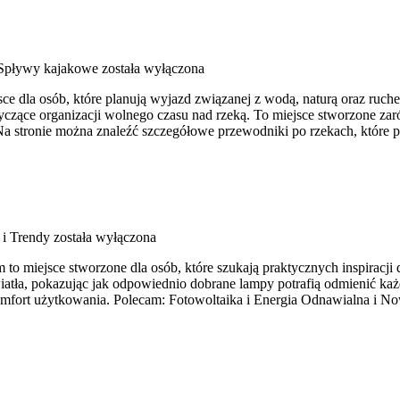
 Spływy kajakowe
została wyłączona
sce dla osób, które planują wyjazd związanej z wodą, naturą oraz ru
tyczące organizacji wolnego czasu nad rzeką. To miejsce stworzone z
Na stronie można znaleźć szczegółowe przewodniki po rzekach, które
i Trendy
została wyłączona
o miejsce stworzone dla osób, które szukają praktycznych inspiracji 
tła, pokazując jak odpowiednio dobrane lampy potrafią odmienić każde 
mfort użytkowania. Polecam: Fotowoltaika i Energia Odnawialna i No