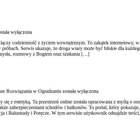
stała wyłączona
ączy codzienność z życiem wewnętrznym. To zakątek internetowy, w k
w próbach. Serwis ukazuje, że droga wiary może być bliskie dla każde
namysłu, rozmowy z Bogiem oraz szukania […]
ne Rozwiązania w Ogradzaniu
została wyłączona
 się z estetyką. Ta przestrzeń online została opracowana z myślą o o
kże zabezpieczeniami schodów i balkonów. To portal, który pokazuje, 
 i Balustrady i Poręcze. W tym serwisie użytkownik odnajdzie treści,