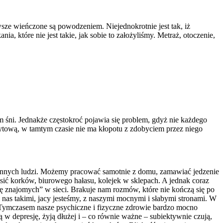
sze wieńczone są powodzeniem. Niejednokrotnie jest tak, iż
 które nie jest takie, jak sobie to założyliśmy. Metraż, otoczenie,
śni. Jednakże częstokroć pojawia się problem, gdyż nie każdego
redytową, w tamtym czasie nie ma kłopotu z zdobyciem przez niego
i od innych ludzi. Możemy pracować samotnie z domu, zamawiać jedzenie
sić korków, biurowego hałasu, kolejek w sklepach. A jednak coraz
stę znajomych” w sieci. Brakuje nam rozmów, które nie kończą się po
 nas takimi, jacy jesteśmy, z naszymi mocnymi i słabymi stronami. W
 Tymczasem nasze psychiczne i fizyczne zdrowie bardzo mocno
ają w depresję, żyją dłużej i – co równie ważne – subiektywnie czują,