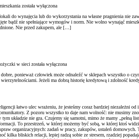
mieszkania
została wyłączona
kali do wynajęcia lub do wykorzystania na własne pragnienia nie zaw
te bądź nie spełniające wymogów i norm. Nie wolno wynająć mieszkania,
dnione. Nie przed zakupem, ale […]
ożyczki w sieci
została wyłączona
 dobre, ponieważ człowiek może odnaleźć w sklepach wszystko o czym 
ię wierzytelnościami. Jeżeli ma dobrą historię kredytową i zdolność k
nteligencji łatwo ulec wrażeniu, że jesteśmy coraz bardziej niezależn
 komunikatory. Z pozoru wszystko to daje nam wolność: nie musimy zno
ś w tym układzie nie gra. Czujemy się samotni, mimo że mamy „pełną li
rmacji. To przestrzeń, w której możemy być sobą, w której ktoś widzi
 spraw organizacyjnych: zadań w pracy, zakupów, ustaleń domowych.
ć kilka bliskich relacji, lepiej radzą sobie ze stresem, rzadziej popad