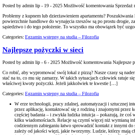
Posted by admin
lip - 19 - 2025
Możliwość komentowania
Sprzedaż 
Problemy z kupnem lub dzierżawieniem apartamentu? Poszukiwania lo
powierzchnie handlowe do wynajęcia rzeszów są po prostu drogie, zaję
sąsiedztwo i do tego położenie. To wszystko ma obowiązek być uzgo
Categories:
Egzamin wstępny na studia – Filozofia
Najlepsze pożyczki w sieci
Posted by admin
lip - 6 - 2025
Możliwość komentowania
Najlepsze p
Co robić, aby wypromować swój lokal z pizzą? Nasze czasy są nader
stać na to, co mu się zamarzy. W takich sytuacjach człowiek ratuje s
właściwej kwoty pożyczki. Jeżeli jakkolwiek te kwestie […]
Categories:
Egzamin wstępny na studia – Filozofia
W erze technologii, pracy zdalnej, automatyzacji i sztucznej i
przez aplikację, kontaktować się z rodziną i znajomymi przez
częściej badania – i zwykła ludzka intuicja – pokazują, że co
kilku wiadomościach. Relacje są czymś więcej niż wymianą info
codziennym zabieganiu łatwo sprowadzić kontakt z innymi do
zależy od jakości więzi, jakie tworzymy. Ludzie, którzy mają cho