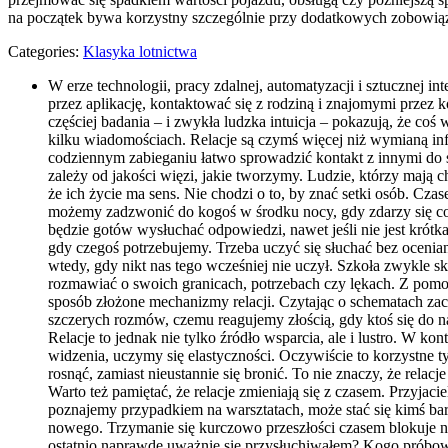
na początek bywa korzystny szczególnie przy dodatkowych zobowią
Categories:
Klasyka lotnictwa
W erze technologii, pracy zdalnej, automatyzacji i sztucznej i
przez aplikację, kontaktować się z rodziną i znajomymi przez
częściej badania – i zwykła ludzka intuicja – pokazują, że co
kilku wiadomościach. Relacje są czymś więcej niż wymianą info
codziennym zabieganiu łatwo sprowadzić kontakt z innymi do
zależy od jakości więzi, jakie tworzymy. Ludzie, którzy mają cho
że ich życie ma sens. Nie chodzi o to, by znać setki osób. Cza
możemy zadzwonić do kogoś w środku nocy, gdy zdarzy się coś t
będzie gotów wysłuchać odpowiedzi, nawet jeśli nie jest krótk
gdy czegoś potrzebujemy. Trzeba uczyć się słuchać bez ocenian
wtedy, gdy nikt nas tego wcześniej nie uczył. Szkoła zwykle s
rozmawiać o swoich granicach, potrzebach czy lękach. Z pomoc
sposób złożone mechanizmy relacji. Czytając o schematach z
szczerych rozmów, czemu reagujemy złością, gdy ktoś się do n
Relacje to jednak nie tylko źródło wsparcia, ale i lustro. W k
widzenia, uczymy się elastyczności. Oczywiście to korzystne t
rosnąć, zamiast nieustannie się bronić. To nie znaczy, że rela
Warto też pamiętać, że relacje zmieniają się z czasem. Przyja
poznajemy przypadkiem na warsztatach, może stać się kimś bar
nowego. Trzymanie się kurczowo przeszłości czasem blokuje na
ostatnio naprawdę uważnie się przysłuchiwałem? Kogo próbow