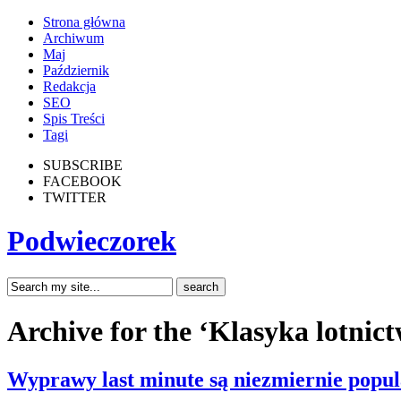
Strona główna
Archiwum
Maj
Październik
Redakcja
SEO
Spis Treści
Tagi
SUBSCRIBE
FACEBOOK
TWITTER
Podwieczorek
Archive for the ‘Klasyka lotnic
Wyprawy last minute są niezmiernie popu