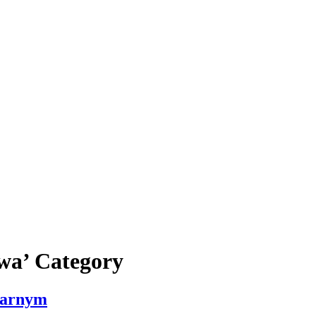
twa’ Category
larnym