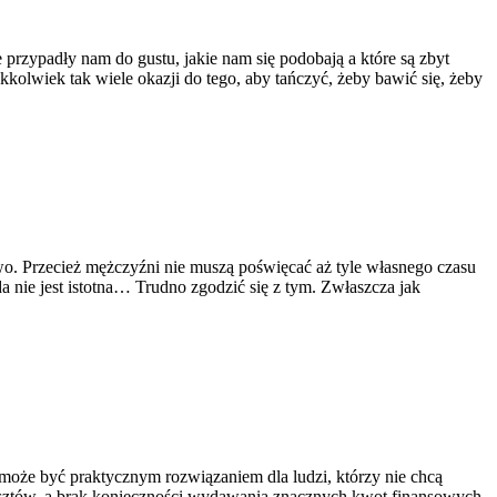
 przypadły nam do gustu, jakie nam się podobają a które są zbyt
kkolwiek tak wiele okazji do tego, aby tańczyć, żeby bawić się, żeby
atwo. Przecież mężczyźni nie muszą poświęcać aż tyle własnego czasu
a nie jest istotna… Trudno zgodzić się z tym. Zwłaszcza jak
że być praktycznym rozwiązaniem dla ludzi, którzy nie chcą
kosztów, a brak konieczności wydawania znacznych kwot finansowych