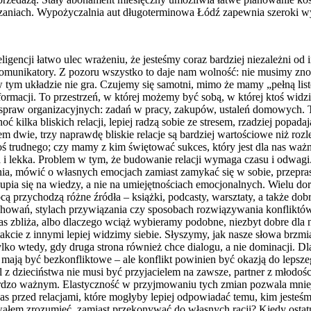
zaniach. Wypożyczalnia aut długoterminowa Łódź zapewnia szeroki w
nteligencji łatwo ulec wrażeniu, że jesteśmy coraz bardziej niezależn
 komunikatory. Z pozoru wszystko to daje nam wolność: nie musimy zno
ś w tym układzie nie gra. Czujemy się samotni, mimo że mamy „pełną li
rmacji. To przestrzeń, w której możemy być sobą, w której ktoś widzi
 spraw organizacyjnych: zadań w pracy, zakupów, ustaleń domowych.
ć kilka bliskich relacji, lepiej radzą sobie ze stresem, rzadziej popad
sem dwie, trzy naprawdę bliskie relacje są bardziej wartościowe niż roz
rudnego; czy mamy z kim świętować sukces, który jest dla nas ważny; 
a i lekka. Problem w tym, że budowanie relacji wymaga czasu i odwagi. 
ia, mówić o własnych emocjach zamiast zamykać się w sobie, przeprasz
kupia się na wiedzy, a nie na umiejętnościach emocjonalnych. Wielu do
ą przychodzą różne źródła – książki, podcasty, warsztaty, a także dob
achowań, stylach przywiązania czy sposobach rozwiązywania konflik
as zbliża, albo dlaczego wciąż wybieramy podobne, niezbyt dobre dla 
ontakcie z innymi lepiej widzimy siebie. Słyszymy, jak nasze słowa br
ylko wtedy, gdy druga strona również chce dialogu, a nie dominacji. Dl
cje mają być bezkonfliktowe – ale konflikt powinien być okazją do leps
ciel z dzieciństwa nie musi być przyjacielem na zawsze, partner z mło
dzo ważnym. Elastyczność w przyjmowaniu tych zmian pozwala mniej cie
s przed relacjami, które mogłyby lepiej odpowiadać temu, kim jesteśmy
ałem zrozumieć, zamiast przekonywać do własnych racji? Kiedy osta