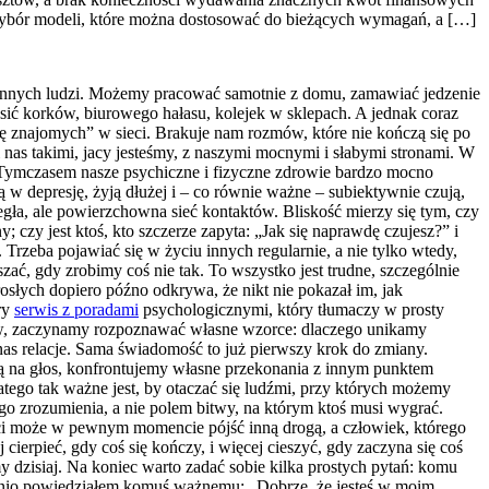
ybór modeli, które można dostosować do bieżących wymagań, a […]
i od innych ludzi. Możemy pracować samotnie z domu, zamawiać jedzenie
sić korków, biurowego hałasu, kolejek w sklepach. A jednak coraz
stę znajomych” w sieci. Brakuje nam rozmów, które nie kończą się po
 nas takimi, jacy jesteśmy, z naszymi mocnymi i słabymi stronami. W
 Tymczasem nasze psychiczne i fizyczne zdrowie bardzo mocno
ają w depresję, żyją dłużej i – co równie ważne – subiektywnie czują,
legła, ale powierzchowna sieć kontaktów. Bliskość mierzy się tym, czy
czy jest ktoś, kto szczerze zapyta: „Jak się naprawdę czujesz?” i
Trzeba pojawiać się w życiu innych regularnie, a nie tylko wtedy,
ać, gdy zrobimy coś nie tak. To wszystko jest trudne, szczególnie
rosłych dopiero późno odkrywa, że nikt nie pokazał im, jak
ry
serwis z poradami
psychologicznymi, który tłumaczy w prosty
tów, zaczynamy rozpoznawać własne wzorce: dlaczego unikamy
nas relacje. Sama świadomość to już pierwszy krok do zmiany.
zmią na głos, konfrontujemy własne przekonania z innym punktem
atego tak ważne jest, by otaczać się ludźmi, przy których możemy
zego zrozumienia, a nie polem bitwy, na którym ktoś musi wygrać.
dości może w pewnym momencie pójść inną drogą, a człowiek, którego
rpieć, gdy coś się kończy, i więcej cieszyć, gdy zaczyna się coś
 dzisiaj. Na koniec warto zadać sobie kilka prostych pytań: komu
tnio powiedziałem komuś ważnemu: „Dobrze, że jesteś w moim