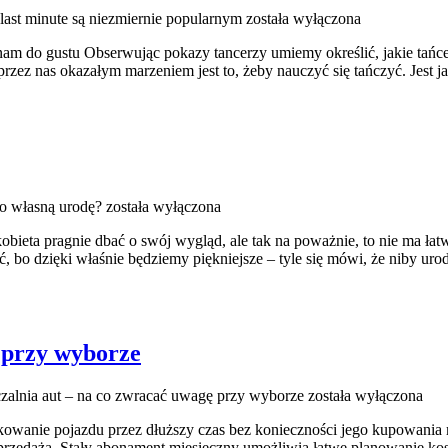
ast minute są niezmiernie popularnym
została wyłączona
 nam do gustu Obserwując pokazy tancerzy umiemy określić, jakie tańce
zez nas okazałym marzeniem jest to, żeby nauczyć się tańczyć. Jest ja
 o własną urodę?
została wyłączona
 kobieta pragnie dbać o swój wygląd, ale tak na poważnie, to nie ma ł
, bo dzięki właśnie będziemy piękniejsze – tyle się mówi, że niby urod
 przy wyborze
alnia aut – na co zwracać uwagę przy wyborze
została wyłączona
anie pojazdu przez dłuższy czas bez konieczności jego kupowania mo
 sprzedażą. Stały abonament miesięczny umożliwia łatwe planowanie 