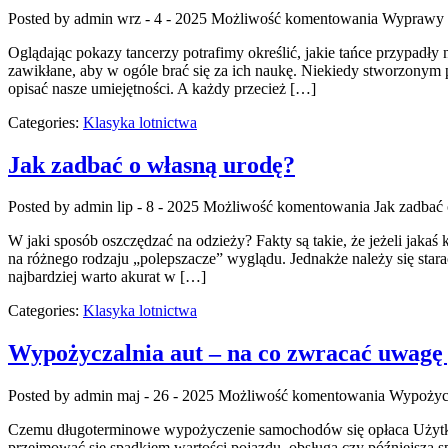
Posted by admin
wrz - 4 - 2025
Możliwość komentowania
Wyprawy l
Oglądając pokazy tancerzy potrafimy określić, jakie tańce przypadły
zawikłane, aby w ogóle brać się za ich naukę. Niekiedy stworzonym pr
opisać nasze umiejętności. A każdy przecież […]
Categories:
Klasyka lotnictwa
Jak zadbać o własną urodę?
Posted by admin
lip - 8 - 2025
Możliwość komentowania
Jak zadbać
W jaki sposób oszczędzać na odzieży? Fakty są takie, że jeżeli jakaś
na różnego rodzaju „polepszacze” wyglądu. Jednakże należy się starać
najbardziej warto akurat w […]
Categories:
Klasyka lotnictwa
Wypożyczalnia aut – na co zwracać uwagę
Posted by admin
maj - 26 - 2025
Możliwość komentowania
Wypożycz
Czemu długoterminowe wypożyczenie samochodów się opłaca Użytkow
przejmować się spadkiem wartości pojazdu, obsługą czy późniejszą