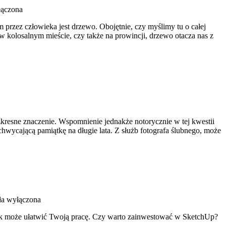
łączona
rzez człowieka jest drzewo. Obojętnie, czy myślimy tu o całej
 kolosalnym mieście, czy także na prowincji, drzewo otacza nas z
kresne znaczenie. Wspomnienie jednakże notorycznie w tej kwestii
achwycającą pamiątkę na długie lata. Z służb fotografa ślubnego, może
ła wyłączona
jak może ułatwić Twoją pracę. Czy warto zainwestować w SketchUp?