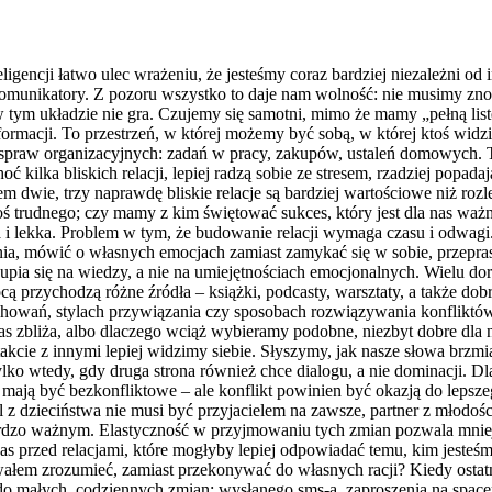
nteligencji łatwo ulec wrażeniu, że jesteśmy coraz bardziej niezależn
 komunikatory. Z pozoru wszystko to daje nam wolność: nie musimy zno
ś w tym układzie nie gra. Czujemy się samotni, mimo że mamy „pełną li
rmacji. To przestrzeń, w której możemy być sobą, w której ktoś widzi
 spraw organizacyjnych: zadań w pracy, zakupów, ustaleń domowych.
ć kilka bliskich relacji, lepiej radzą sobie ze stresem, rzadziej popad
sem dwie, trzy naprawdę bliskie relacje są bardziej wartościowe niż roz
rudnego; czy mamy z kim świętować sukces, który jest dla nas ważny; 
a i lekka. Problem w tym, że budowanie relacji wymaga czasu i odwagi. 
ia, mówić o własnych emocjach zamiast zamykać się w sobie, przeprasz
kupia się na wiedzy, a nie na umiejętnościach emocjonalnych. Wielu do
ą przychodzą różne źródła – książki, podcasty, warsztaty, a także dob
achowań, stylach przywiązania czy sposobach rozwiązywania konflik
as zbliża, albo dlaczego wciąż wybieramy podobne, niezbyt dobre dla 
ontakcie z innymi lepiej widzimy siebie. Słyszymy, jak nasze słowa br
ylko wtedy, gdy druga strona również chce dialogu, a nie dominacji. Dl
cje mają być bezkonfliktowe – ale konflikt powinien być okazją do leps
ciel z dzieciństwa nie musi być przyjacielem na zawsze, partner z mło
dzo ważnym. Elastyczność w przyjmowaniu tych zmian pozwala mniej cie
s przed relacjami, które mogłyby lepiej odpowiadać temu, kim jesteśmy
ałem zrozumieć, zamiast przekonywać do własnych racji? Kiedy osta
o małych, codziennych zmian: wysłanego sms-a, zaproszenia na spacer,