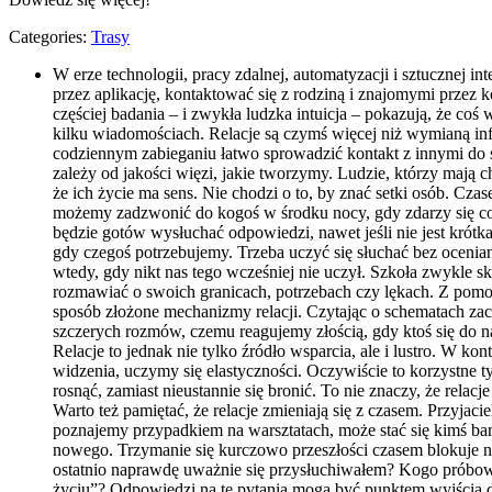
Categories:
Trasy
W erze technologii, pracy zdalnej, automatyzacji i sztucznej i
przez aplikację, kontaktować się z rodziną i znajomymi przez
częściej badania – i zwykła ludzka intuicja – pokazują, że co
kilku wiadomościach. Relacje są czymś więcej niż wymianą info
codziennym zabieganiu łatwo sprowadzić kontakt z innymi do
zależy od jakości więzi, jakie tworzymy. Ludzie, którzy mają cho
że ich życie ma sens. Nie chodzi o to, by znać setki osób. Cza
możemy zadzwonić do kogoś w środku nocy, gdy zdarzy się coś t
będzie gotów wysłuchać odpowiedzi, nawet jeśli nie jest krótk
gdy czegoś potrzebujemy. Trzeba uczyć się słuchać bez ocenian
wtedy, gdy nikt nas tego wcześniej nie uczył. Szkoła zwykle s
rozmawiać o swoich granicach, potrzebach czy lękach. Z pomoc
sposób złożone mechanizmy relacji. Czytając o schematach z
szczerych rozmów, czemu reagujemy złością, gdy ktoś się do n
Relacje to jednak nie tylko źródło wsparcia, ale i lustro. W k
widzenia, uczymy się elastyczności. Oczywiście to korzystne t
rosnąć, zamiast nieustannie się bronić. To nie znaczy, że rela
Warto też pamiętać, że relacje zmieniają się z czasem. Przyja
poznajemy przypadkiem na warsztatach, może stać się kimś bar
nowego. Trzymanie się kurczowo przeszłości czasem blokuje na
ostatnio naprawdę uważnie się przysłuchiwałem? Kogo próbow
życiu”? Odpowiedzi na te pytania mogą być punktem wyjścia d