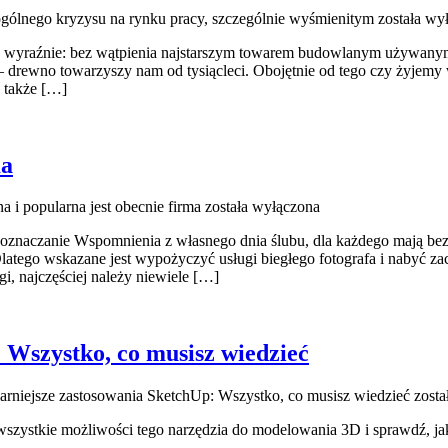
gólnego kryzysu na rynku pracy, szczególnie wyśmienitym
została wy
 wyraźnie: bez wątpienia najstarszym towarem budowlanym używanym p
drewno towarzyszy nam od tysiącleci. Obojętnie od tego czy żyjemy w
y także […]
ma
a i popularna jest obecnie firma
została wyłączona
 oznaczanie Wspomnienia z własnego dnia ślubu, dla każdego mają bez
 Dlatego wskazane jest wypożyczyć usługi biegłego fotografa i nabyć z
i, najczęściej należy niewiele […]
 Wszystko, co musisz wiedzieć
arniejsze zastosowania SketchUp: Wszystko, co musisz wiedzieć
zosta
wszystkie możliwości tego narzędzia do modelowania 3D i sprawdź, 