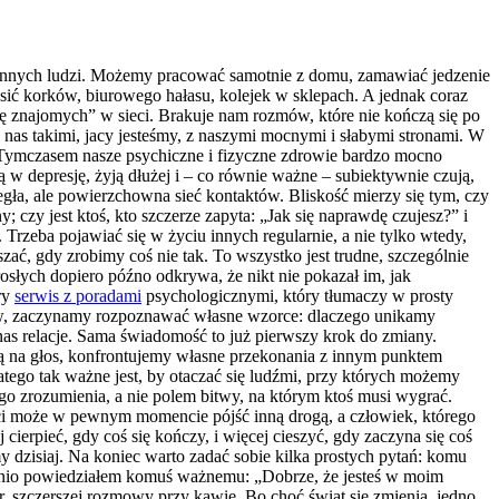
i od innych ludzi. Możemy pracować samotnie z domu, zamawiać jedzenie
sić korków, biurowego hałasu, kolejek w sklepach. A jednak coraz
stę znajomych” w sieci. Brakuje nam rozmów, które nie kończą się po
 nas takimi, jacy jesteśmy, z naszymi mocnymi i słabymi stronami. W
 Tymczasem nasze psychiczne i fizyczne zdrowie bardzo mocno
ają w depresję, żyją dłużej i – co równie ważne – subiektywnie czują,
legła, ale powierzchowna sieć kontaktów. Bliskość mierzy się tym, czy
czy jest ktoś, kto szczerze zapyta: „Jak się naprawdę czujesz?” i
Trzeba pojawiać się w życiu innych regularnie, a nie tylko wtedy,
ać, gdy zrobimy coś nie tak. To wszystko jest trudne, szczególnie
rosłych dopiero późno odkrywa, że nikt nie pokazał im, jak
ry
serwis z poradami
psychologicznymi, który tłumaczy w prosty
tów, zaczynamy rozpoznawać własne wzorce: dlaczego unikamy
nas relacje. Sama świadomość to już pierwszy krok do zmiany.
zmią na głos, konfrontujemy własne przekonania z innym punktem
atego tak ważne jest, by otaczać się ludźmi, przy których możemy
zego zrozumienia, a nie polem bitwy, na którym ktoś musi wygrać.
dości może w pewnym momencie pójść inną drogą, a człowiek, którego
rpieć, gdy coś się kończy, i więcej cieszyć, gdy zaczyna się coś
 dzisiaj. Na koniec warto zadać sobie kilka prostych pytań: komu
tnio powiedziałem komuś ważnemu: „Dobrze, że jesteś w moim
 szczerszej rozmowy przy kawie. Bo choć świat się zmienia, jedno