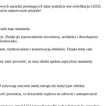
ch⁣ narzędzi promujących takie podejście jest certyfikacja LEED.
naszym najnowszym artykule!
anie ‍tego standardu.
 Dzięki jej wprowadzeniu inwestorzy, architekci​ i deweloperzy
 środowisko.
iem,‍ użytkowaniem i konserwacją obiektów. Dzięki ‌temu cała
my​ mieć pewność, że nasz obiekt spełnia najwyższe standardy
zużywają znacznie mniej energii niż tradycyjne obiekty.
ość powietrza, co ⁤korzystnie wpływa na zdrowie i ⁣samopoczucie