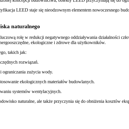
onej koncepcji budownictwa, obiekty LEED przyczyniają się do⁣ ogran
fikacja LEED staje‌ się nieodzownym elementem nowoczesnego ⁢budownic
iska naturalnego
zową rolę w redukcji negatywnego oddziaływania działalności człowi
rgooszczędne, ​ekologiczne i zdrowe dla użytkowników.
go, takich jak:
zczędnych rozwiązań.
i ograniczania zużycia wody.
 stosowanie ekologicznych materiałów‍ budowlanych.
sowaniu systemów wentylacyjnych.
wisko naturalne, ale także przyczynia się do obniżenia kosztów eks