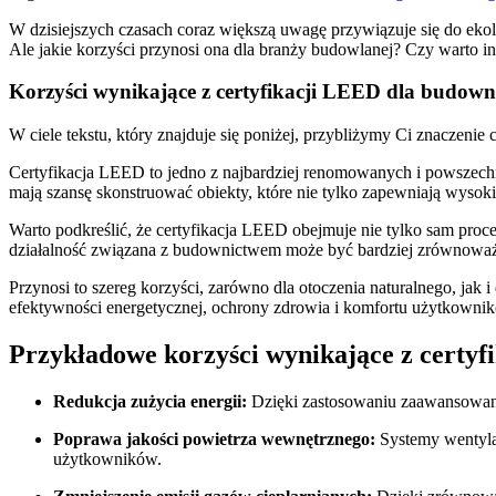
W dzisiejszych czasach coraz większą uwagę przywiązuje się do eko
Ale‍ jakie korzyści przynosi ona dla branży budowlanej? Czy warto 
Korzyści wynikające z certyfikacji LEED dla budown
W ciele ⁤tekstu, który‍ znajduje się poniżej, przybliżymy Ci znaczeni
Certyfikacja LEED to jedno ‍z najbardziej renomowanych i powszech
mają⁣ szansę skonstruować ‌obiekty, które nie tylko zapewniają wyso
Warto podkreślić, że certyfikacja LEED obejmuje nie ‌tylko sam proc
działalność związana z⁣ budownictwem może być bardziej ‌zrównoważo
Przynosi to szereg korzyści, zarówno dla otoczenia naturalnego, jak
efektywności energetycznej, ochrony ‌zdrowia i komfortu użytkowni
Przykładowe korzyści wynikające ⁢z certy
Redukcja ⁣zużycia energii:
Dzięki zastosowaniu zaawansowanyc
Poprawa jakości⁢ powietrza wewnętrznego:
⁣Systemy wentyla
użytkowników.