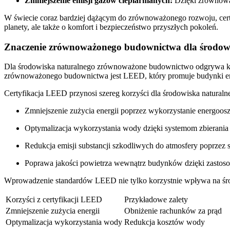
Zmniejszenie emisji gazów cieplarnianych:
Dzięki zrównoważ
W świecie coraz ⁣bardziej dążącym do zrównoważonego rozwoju, ‌certy
planety, ale także o komfort i bezpieczeństwo ​przyszłych pokoleń.
Znaczenie⁢ zrównoważonego​ budownictwa dla środow
Dla środowiska naturalnego zrównoważone⁣ budownictwo odgrywa kluc
zrównoważonego budownictwa jest LEED, który promuje budynki ene
Certyfikacja LEED przynosi szereg korzyści dla środowiska naturalne
Zmniejszenie zużycia energii poprzez wykorzystanie energoos
Optymalizacja wykorzystania wody dzięki‍ systemom zbierania 
Redukcja emisji substancji szkodliwych do atmosfery poprzez
Poprawa jakości powietrza wewnątrz ‍budynków dzięki ‍zasto
Wprowadzenie standardów LEED nie tylko korzystnie wpływa na środo
Korzyści z certyfikacji LEED
Przykładowe zalety
Zmniejszenie zużycia ⁣energii
Obniżenie rachunków za⁣ prąd
Optymalizacja wykorzystania wody
Redukcja⁤ kosztów wody