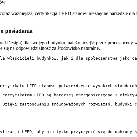
ków
coraz ważniejsza, certyfikacja LEED stanowi niezbędne‌ narzędzie dla
go posiadania
l Design) dla swojego budynku, należy przejść przez proces oceny w z
ie się na odpowiedzialność ⁣za środowisko naturalne.
la właścicieli budynków, jak i dla społeczeństwa jako ca
ertyfikatu LEED stanowi potwierdzenie wysokich standardó
 certyfikatem LEED są bardziej energooszczędne i efektyw
 Dzięki zastosowaniu zrównoważonych rozwiązań, budynki c
tyfikacji LEED, aby nie tylko przyczynić się do ochrony ś