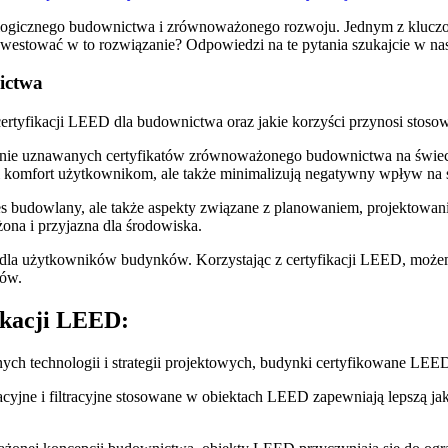
logicznego budownictwa i zrównoważonego rozwoju. Jednym‍ z kluczowy
inwestować w to ​rozwiązanie? Odpowiedzi na te pytania szukajcie w 
ictwa
e certyfikacji LEED dla budownictwa oraz jakie korzyści przynosi stosow
nie uznawanych certyfikatów zrównoważonego budownictwa na świecie.
ki komfort ‌użytkownikom, ale także‍ minimalizują negatywny wpływ⁢ na
es budowlany, ale także aspekty związane⁢ z planowaniem, projektowan
na i ⁣przyjazna dla środowiska.
 i dla użytkowników budynków. Korzystając z certyfikacji ‍LEED, może
ków.
fikacji LEED:
h technologii i⁤ strategii projektowych, budynki certyfikowane LEED 
cyjne i filtracyjne stosowane w obiektach LEED zapewniają lepszą jak