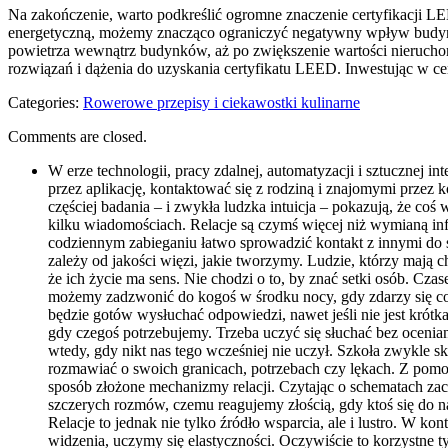
Na zakończenie, warto podkreślić ogromne znaczenie certyfikacji L
energetyczną, możemy znacząco ograniczyć negatywny wpływ ⁣budynkó
⁣powietrza ⁤wewnątrz budynków, aż po zwiększenie wartości nierucho
rozwiązań i dążenia do uzyskania certyfikatu LEED. Inwestując w cer
Categories:
Rowerowe przepisy i ciekawostki kulinarne
Comments are closed.
W erze technologii, pracy zdalnej, automatyzacji i sztucznej i
przez aplikację, kontaktować się z rodziną i znajomymi przez
częściej badania – i zwykła ludzka intuicja – pokazują, że co
kilku wiadomościach. Relacje są czymś więcej niż wymianą info
codziennym zabieganiu łatwo sprowadzić kontakt z innymi do
zależy od jakości więzi, jakie tworzymy. Ludzie, którzy mają cho
że ich życie ma sens. Nie chodzi o to, by znać setki osób. Cza
możemy zadzwonić do kogoś w środku nocy, gdy zdarzy się coś t
będzie gotów wysłuchać odpowiedzi, nawet jeśli nie jest krótk
gdy czegoś potrzebujemy. Trzeba uczyć się słuchać bez ocenian
wtedy, gdy nikt nas tego wcześniej nie uczył. Szkoła zwykle s
rozmawiać o swoich granicach, potrzebach czy lękach. Z pomoc
sposób złożone mechanizmy relacji. Czytając o schematach z
szczerych rozmów, czemu reagujemy złością, gdy ktoś się do n
Relacje to jednak nie tylko źródło wsparcia, ale i lustro. W k
widzenia, uczymy się elastyczności. Oczywiście to korzystne t