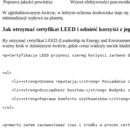
Poprawa jakości powietrza
Wzrost efektywności pracowni
W ⁣zglobalizowanym⁤ świecie, w którym ochrona środowiska staje się 
minimalizacji wpływu na planetę.
Jak otrzymać certyfikat LEED i odnieść korzyści z je
By otrzymać certyfikat LEED (Leadership in Energy and Environmenta
‌ważny krok ⁢w dzisiejszym świecie, gdzie coraz większy nacisk kładz
<p>Certyfikacja LEED przynosi szereg korzyści zarówno d
<ul>
    <li><strong>Uznana reputacja:</strong> Posiadanie c
    <li><strong>Oszczędność kosztów:</strong> Budynki z
    <li><strong>Poprawa komfortu użytkowników:</strong>
</ul>
<p>Warto zatem zainwestować czas i środki w proces cer