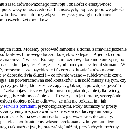
niu zasad zrównoważonego rozwoju i dbałości o efektywność​
 ⁣począwszy od oszczędności finansowych, ⁣poprzez poprawę jakości
rów budowlanych do przywiązania⁤ większej uwagi⁤ do zielonych
ort⁤ naszych użytkowników.
i od innych ludzi. Możemy pracować samotnie z domu, zamawiać jedzenie
sić korków, biurowego hałasu, kolejek w sklepach. A jednak coraz
stę znajomych” w sieci. Brakuje nam rozmów, które nie kończą się po
 nas takimi, jacy jesteśmy, z naszymi mocnymi i słabymi stronami. W
 Tymczasem nasze psychiczne i fizyczne zdrowie bardzo mocno
ają w depresję, żyją dłużej i – co równie ważne – subiektywnie czują,
legła, ale powierzchowna sieć kontaktów. Bliskość mierzy się tym, czy
czy jest ktoś, kto szczerze zapyta: „Jak się naprawdę czujesz?” i
Trzeba pojawiać się w życiu innych regularnie, a nie tylko wtedy,
ać, gdy zrobimy coś nie tak. To wszystko jest trudne, szczególnie
rosłych dopiero późno odkrywa, że nikt nie pokazał im, jak
ry
serwis z poradami
psychologicznymi, który tłumaczy w prosty
tów, zaczynamy rozpoznawać własne wzorce: dlaczego unikamy
nas relacje. Sama świadomość to już pierwszy krok do zmiany.
zmią na głos, konfrontujemy własne przekonania z innym punktem
atego tak ważne jest, by otaczać się ludźmi, przy których możemy