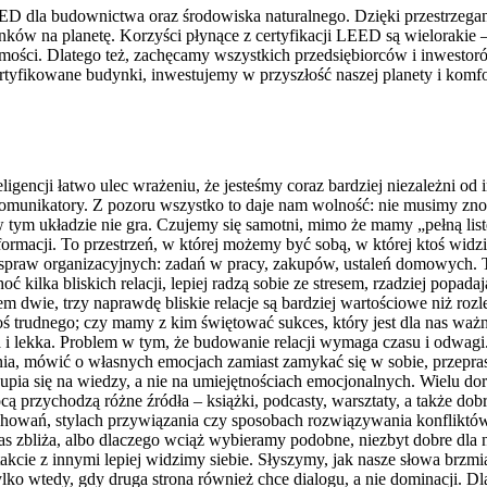
EED dla budownictwa oraz środowiska naturalnego.⁤ Dzięki przestrzega
w na planetę. ‌Korzyści płynące z certyfikacji LEED są wielorakie –
mości. Dlatego też, zachęcamy wszystkich ⁤przedsiębiorców i inwesto
tyfikowane budynki,⁤ inwestujemy ⁣w przyszłość naszej planety i komf
nteligencji łatwo ulec wrażeniu, że jesteśmy coraz bardziej niezależn
 komunikatory. Z pozoru wszystko to daje nam wolność: nie musimy zno
ś w tym układzie nie gra. Czujemy się samotni, mimo że mamy „pełną li
rmacji. To przestrzeń, w której możemy być sobą, w której ktoś widzi
 spraw organizacyjnych: zadań w pracy, zakupów, ustaleń domowych.
ć kilka bliskich relacji, lepiej radzą sobie ze stresem, rzadziej popad
sem dwie, trzy naprawdę bliskie relacje są bardziej wartościowe niż roz
rudnego; czy mamy z kim świętować sukces, który jest dla nas ważny; 
a i lekka. Problem w tym, że budowanie relacji wymaga czasu i odwagi. 
ia, mówić o własnych emocjach zamiast zamykać się w sobie, przeprasz
kupia się na wiedzy, a nie na umiejętnościach emocjonalnych. Wielu do
ą przychodzą różne źródła – książki, podcasty, warsztaty, a także dob
achowań, stylach przywiązania czy sposobach rozwiązywania konflik
as zbliża, albo dlaczego wciąż wybieramy podobne, niezbyt dobre dla 
ontakcie z innymi lepiej widzimy siebie. Słyszymy, jak nasze słowa br
ylko wtedy, gdy druga strona również chce dialogu, a nie dominacji. Dl