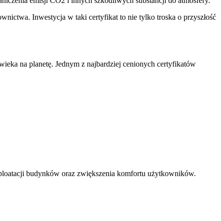
iczenia emisji CO2 i innych szkodliwych substancji do atmosfery.
twa. Inwestycja w taki certyfikat to nie tylko ​troska o przyszłość​
eka na planetę. Jednym z najbardziej cenionych ⁣certyfikatów
ploatacji budynków oraz zwiększenia komfortu ⁢użytkowników.