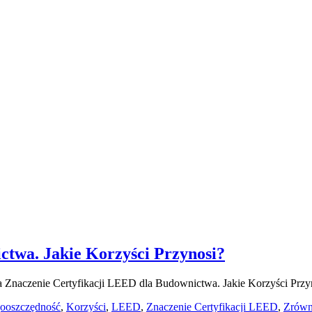
ctwa. Jakie Korzyści Przynosi?
a
Znaczenie Certyfikacji LEED dla Budownictwa. Jakie Korzyści Przy
ooszczędność
,
Korzyści
,
LEED
,
Znaczenie Certyfikacji LEED
,
Zrówn